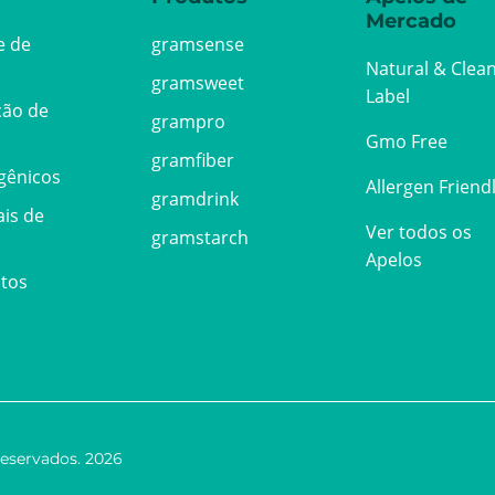
Mercado
e de
gramsense
Natural & Clea
gramsweet
Label
ção de
grampro
Gmo Free
gramfiber
rgênicos
Allergen Friend
gramdrink
ais de
Ver todos os
gramstarch
Apelos
utos
reservados. 2026