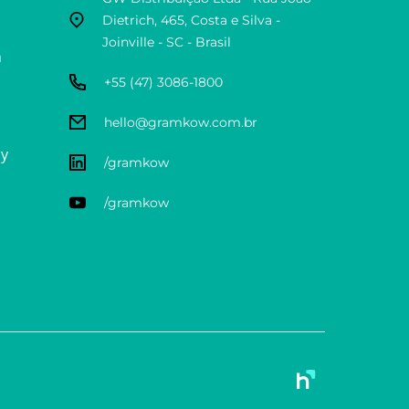
Dietrich, 465, Costa e Silva -
Joinville - SC - Brasil
n
+55 (47) 3086-1800
hello@gramkow.com.br
ly
/gramkow
/gramkow