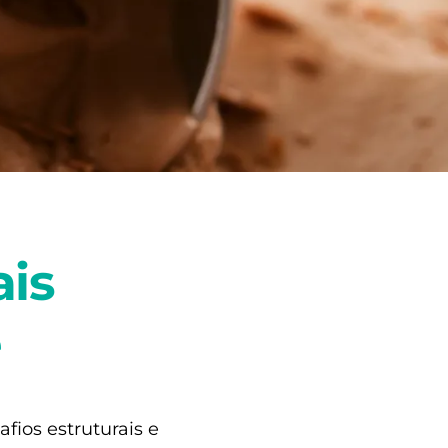
ais
e
fios estruturais e