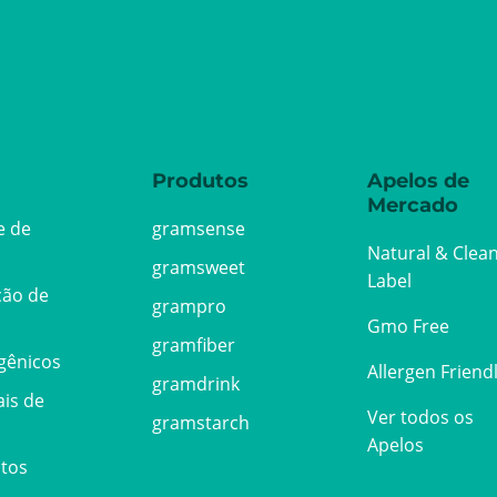
Produtos
Apelos de
Mercado
e de
gramsense
Natural & Clea
gramsweet
Label
ção de
grampro
Gmo Free
gramfiber
rgênicos
Allergen Friend
gramdrink
ais de
Ver todos os
gramstarch
Apelos
utos