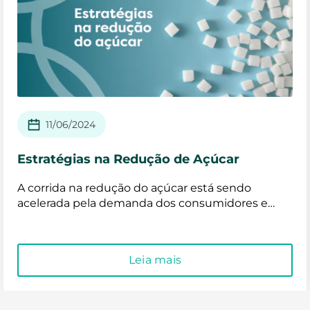
11/06/2024
Estratégias na Redução de Açúcar
A corrida na redução do açúcar está sendo
acelerada pela demanda dos consumidores e
mudanças legislativas, impulsionando o
desenvolvimento de produtos reduzidos ou sem
açúcar. Entretanto, sabemos que a substituição
Leia mais
do açúcar não é uma tarefa tão simples. Além das
propriedades sensoriais e tecnológicas, o açúcar é
uma matéria-prima barata e de fácil acesso.
Portanto desenvolver produtos reduzidos ou zero